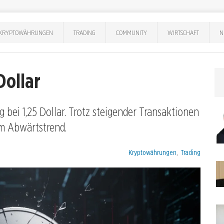
KRYPTOWÄHRUNGEN
TRADING
COMMUNITY
WIRTSCHAFT
N
Dollar
bei 1,25 Dollar. Trotz steigender Transaktionen
im Abwärtstrend.
Kategorien:
Kryptowährungen
,
Trading