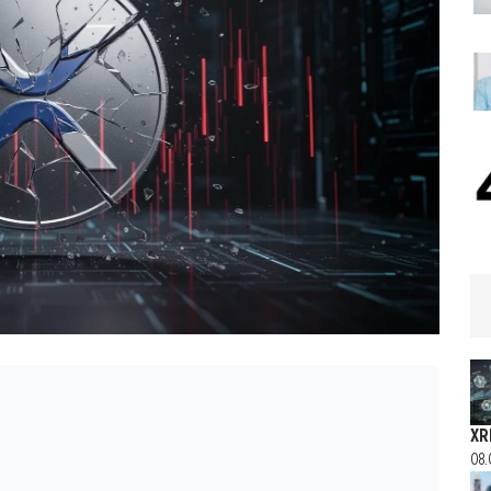
XR
08.