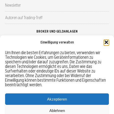
Newsletter
Autoren auf Trading-Treff
BROKER UND GELDANLAGEN
Einwilligung verwalten
Brokervergleich
Um Ihnen die besten Erfahrungen zu bieten, verwenden wir
Technologien wie Cookies, um Geräteinformationen zu
Robo-Advisor vergleichen
speichern und/oder darauf zuzugreifen. Die Zustimmung zu
diesen Technologien ermöglicht es uns, Daten wie das
Depotvergleich
Surfverhalten oder eindeutige IDs auf dieser Website zu
verarbeiten. Ohne Zustimmung oder bei Widerruf der
Einwilligung können bestimmte Funktionen und Eigenschaften
Festgeld vergleichen
beeinträchtigt werden.
Tagesgeld vergleichen
Akzeptieren
Ablehnen
MENU