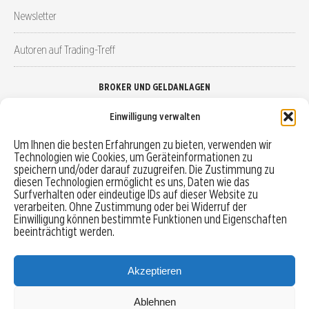
Newsletter
Autoren auf Trading-Treff
BROKER UND GELDANLAGEN
Einwilligung verwalten
Brokervergleich
Um Ihnen die besten Erfahrungen zu bieten, verwenden wir
Technologien wie Cookies, um Geräteinformationen zu
Robo-Advisor vergleichen
speichern und/oder darauf zuzugreifen. Die Zustimmung zu
diesen Technologien ermöglicht es uns, Daten wie das
Depotvergleich
Surfverhalten oder eindeutige IDs auf dieser Website zu
verarbeiten. Ohne Zustimmung oder bei Widerruf der
Einwilligung können bestimmte Funktionen und Eigenschaften
Festgeld vergleichen
beeinträchtigt werden.
Tagesgeld vergleichen
Akzeptieren
Ablehnen
MENU