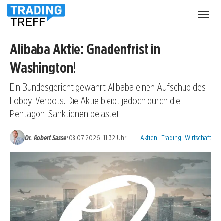
Menü
öffnen
Alibaba Aktie: Gnadenfrist in
Washington!
Ein Bundesgericht gewährt Alibaba einen Aufschub des
Lobby-Verbots. Die Aktie bleibt jedoch durch die
Pentagon-Sanktionen belastet.
Kategorien:
•
Dr. Robert Sasse
08.07.2026, 11:32 Uhr
Aktien
,
Trading
,
Wirtschaft