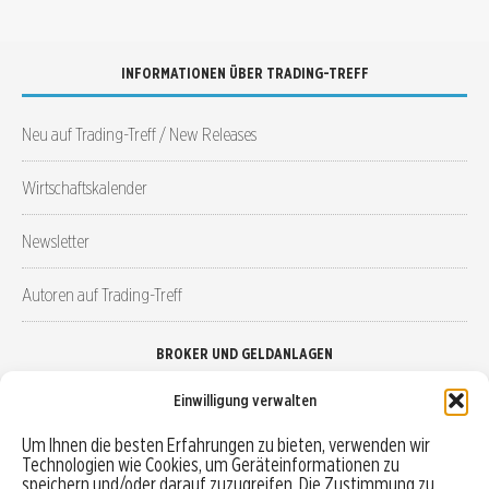
INFORMATIONEN ÜBER TRADING-TREFF
Neu auf Trading-Treff / New Releases
Wirtschaftskalender
Newsletter
Autoren auf Trading-Treff
BROKER UND GELDANLAGEN
Einwilligung verwalten
Brokervergleich
Um Ihnen die besten Erfahrungen zu bieten, verwenden wir
Technologien wie Cookies, um Geräteinformationen zu
Robo-Advisor vergleichen
speichern und/oder darauf zuzugreifen. Die Zustimmung zu