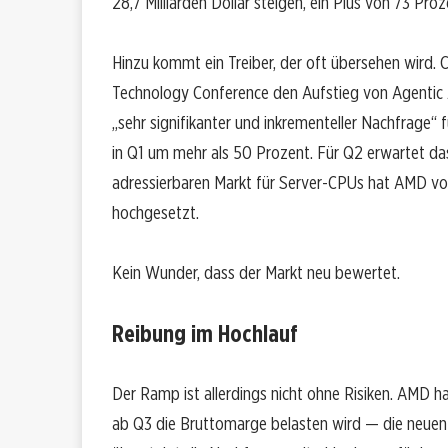
28,7 Milliarden Dollar steigen, ein Plus von 73 Proz
Hinzu kommt ein Treiber, der oft übersehen wird.
Technology Conference den Aufstieg von Agentic A
„sehr signifikanter und inkrementeller Nachfrag
in Q1 um mehr als 50 Prozent. Für Q2 erwartet d
adressierbaren Markt für Server-CPUs hat AMD von 
hochgesetzt.
Kein Wunder, dass der Markt neu bewertet.
Reibung im Hochlauf
Der Ramp ist allerdings nicht ohne Risiken. AMD h
ab Q3 die Bruttomarge belasten wird — die neue