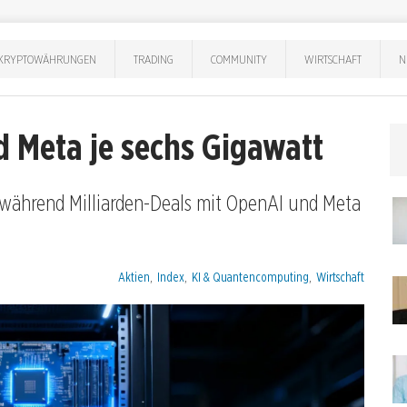
KRYPTOWÄHRUNGEN
TRADING
COMMUNITY
WIRTSCHAFT
N
 Meta je sechs Gigawatt
 während Milliarden-Deals mit OpenAI und Meta
Kategorien:
Aktien
,
Index
,
KI & Quantencomputing
,
Wirtschaft