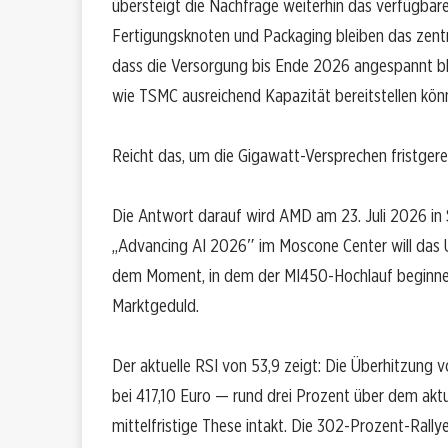
übersteigt die Nachfrage weiterhin das verfügbar
Fertigungsknoten und Packaging bleiben das zen
dass die Versorgung bis Ende 2026 angespannt b
wie TSMC ausreichend Kapazität bereitstellen kön
Reicht das, um die Gigawatt-Versprechen fristger
Die Antwort darauf wird AMD am 23. Juli 2026 in
„Advancing AI 2026″ im Moscone Center will das 
dem Moment, in dem der MI450-Hochlauf beginnen 
Marktgeduld.
Der aktuelle RSI von 53,9 zeigt: Die Überhitzung v
bei 417,10 Euro — rund drei Prozent über dem aktue
mittelfristige These intakt. Die 302-Prozent-Rallye