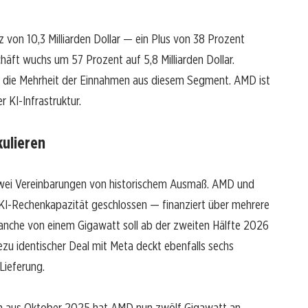
von 10,3 Milliarden Dollar — ein Plus von 38 Prozent
ft wuchs um 57 Prozent auf 5,8 Milliarden Dollar.
 die Mehrheit der Einnahmen aus diesem Segment. AMD ist
r KI-Infrastruktur.
kulieren
zwei Vereinbarungen von historischem Ausmaß. AMD und
KI-Rechenkapazität geschlossen — finanziert über mehrere
anche von einem Gigawatt soll ab der zweiten Hälfte 2026
zu identischer Deal mit Meta deckt ebenfalls sechs
Lieferung.
aus Oktober 2025 hat AMD nun zwölf Gigawatt an