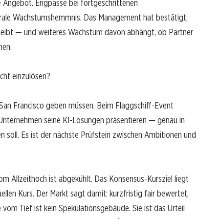
e Angebot. Engpässe bei fortgeschrittenen
trale Wachstumshemmnis. Das Management hat bestätigt,
leibt — und weiteres Wachstum davon abhängt, ob Partner
nen.
echt einzulösen?
 San Francisco geben müssen. Beim Flaggschiff-Event
Unternehmen seine KI-Lösungen präsentieren — genau in
soll. Es ist der nächste Prüfstein zwischen Ambitionen und
om Allzeithoch ist abgekühlt. Das Konsensus-Kursziel liegt
llen Kurs. Der Markt sagt damit: kurzfristig fair bewertet,
 vom Tief ist kein Spekulationsgebäude. Sie ist das Urteil