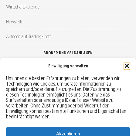
Wirtschaftskalender
Newsletter
Autoren auf Trading-Treff
BROKER UND GELDANLAGEN
Einwilligung verwalten
Brokervergleich
Um Ihnen die besten Erfahrungen zu bieten, verwenden wir
Technologien wie Cookies, um Geräteinformationen zu
Robo-Advisor vergleichen
speichern und/oder darauf zuzugreifen. Die Zustimmung zu
diesen Technologien ermöglicht es uns, Daten wie das
Depotvergleich
Surfverhalten oder eindeutige IDs auf dieser Website zu
verarbeiten. Ohne Zustimmung oder bei Widerruf der
Einwilligung können bestimmte Funktionen und Eigenschaften
Festgeld vergleichen
beeinträchtigt werden.
Tagesgeld vergleichen
Akzeptieren