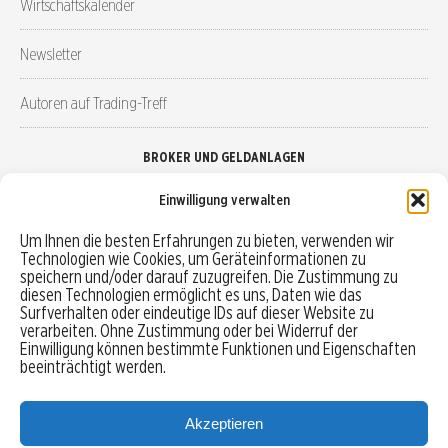
Wirtschaftskalender
Newsletter
Autoren auf Trading-Treff
BROKER UND GELDANLAGEN
Einwilligung verwalten
Brokervergleich
Um Ihnen die besten Erfahrungen zu bieten, verwenden wir
Technologien wie Cookies, um Geräteinformationen zu
Robo-Advisor vergleichen
speichern und/oder darauf zuzugreifen. Die Zustimmung zu
diesen Technologien ermöglicht es uns, Daten wie das
Depotvergleich
Surfverhalten oder eindeutige IDs auf dieser Website zu
verarbeiten. Ohne Zustimmung oder bei Widerruf der
Einwilligung können bestimmte Funktionen und Eigenschaften
Festgeld vergleichen
beeinträchtigt werden.
Tagesgeld vergleichen
Akzeptieren