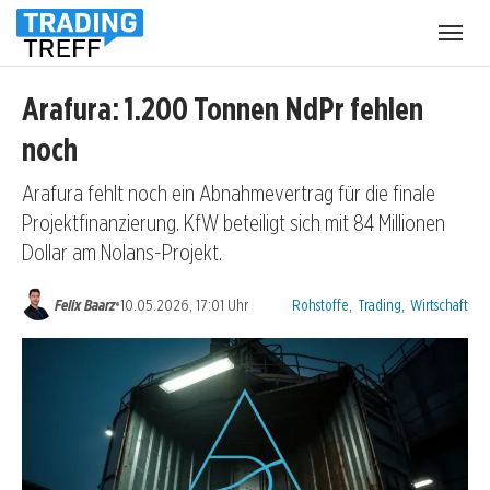
Menü
öffnen
Arafura: 1.200 Tonnen NdPr fehlen
noch
Arafura fehlt noch ein Abnahmevertrag für die finale
Projektfinanzierung. KfW beteiligt sich mit 84 Millionen
Dollar am Nolans-Projekt.
Kategorien:
•
Felix Baarz
10.05.2026, 17:01 Uhr
Rohstoffe
,
Trading
,
Wirtschaft