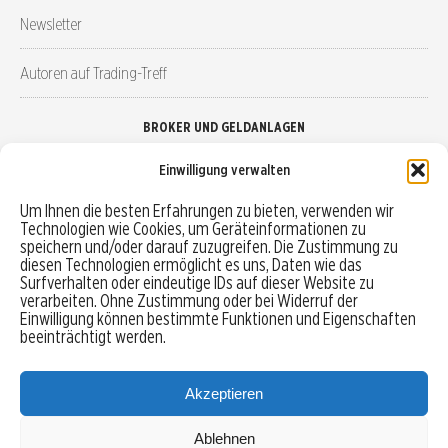
Newsletter
Autoren auf Trading-Treff
BROKER UND GELDANLAGEN
Einwilligung verwalten
Brokervergleich
Um Ihnen die besten Erfahrungen zu bieten, verwenden wir
Technologien wie Cookies, um Geräteinformationen zu
Robo-Advisor vergleichen
speichern und/oder darauf zuzugreifen. Die Zustimmung zu
diesen Technologien ermöglicht es uns, Daten wie das
Depotvergleich
Surfverhalten oder eindeutige IDs auf dieser Website zu
verarbeiten. Ohne Zustimmung oder bei Widerruf der
Einwilligung können bestimmte Funktionen und Eigenschaften
Festgeld vergleichen
beeinträchtigt werden.
Tagesgeld vergleichen
Akzeptieren
Ablehnen
MENU