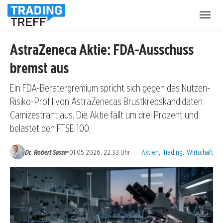
Menü
öffnen
AstraZeneca Aktie: FDA-Ausschuss
bremst aus
Ein FDA-Beratergremium spricht sich gegen das Nutzen-
Risiko-Profil von AstraZenecas Brustkrebskandidaten
Camizestrant aus. Die Aktie fällt um drei Prozent und
belastet den FTSE 100.
Kategorien:
•
Dr. Robert Sasse
01.05.2026, 22:33 Uhr
Aktien
,
Trading
,
Wirtschaft