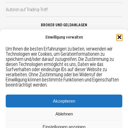
Autoren auf Trading-Treff
BROKER UND GELDANLAGEN
Einwilligung verwalten
Brokervergleich
Um Ihnen die besten Erfahrungen zu bieten, verwenden wir
Technologien wie Cookies, um Geräteinformationen zu
Robo-Advisor vergleichen
speichern und/oder darauf zuzugreifen. Die Zustimmung zu
diesen Technologien ermöglicht es uns, Daten wie das
Depotvergleich
Surfverhalten oder eindeutige IDs auf dieser Website zu
verarbeiten. Ohne Zustimmung oder bei Widerruf der
Einwilligung können bestimmte Funktionen und Eigenschaften
Festgeld vergleichen
beeinträchtigt werden.
Tagesgeld vergleichen
Akzeptieren
Ablehnen
MENU
Einstellungen anzeigen