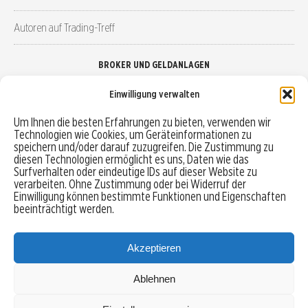
Autoren auf Trading-Treff
BROKER UND GELDANLAGEN
Einwilligung verwalten
Brokervergleich
Um Ihnen die besten Erfahrungen zu bieten, verwenden wir
Technologien wie Cookies, um Geräteinformationen zu
Robo-Advisor vergleichen
speichern und/oder darauf zuzugreifen. Die Zustimmung zu
diesen Technologien ermöglicht es uns, Daten wie das
Depotvergleich
Surfverhalten oder eindeutige IDs auf dieser Website zu
verarbeiten. Ohne Zustimmung oder bei Widerruf der
Einwilligung können bestimmte Funktionen und Eigenschaften
Festgeld vergleichen
beeinträchtigt werden.
Tagesgeld vergleichen
Akzeptieren
Ablehnen
MENU