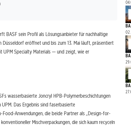
04.
n
BA
02.
 BASF sein Profil als Lösungsanbieter für nachhaltige
 Düsseldorf eröffnet und bis zum 13. Mai läuft, präsentiert
t UPM Specialty Materials — und zeigt, wie er
BA
29.
BA
27.
SFs wasserbasierte Joncryl HPB-Polymerbeschichtungen
on UPM. Das Ergebnis sind faserbasierte
n-Food-Anwendungen, die beide Partner als „Design-for-
z konventioneller Mischverpackungen, die sich kaum recyceln