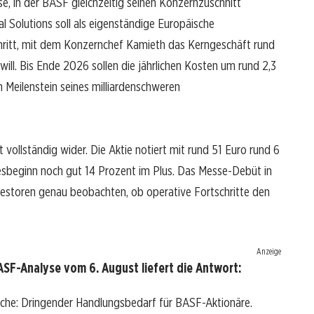
 in der BASF gleichzeitig seinen Konzernzuschnitt
l Solutions soll als eigenständige Europäische
hritt, mit dem Konzernchef Kamieth das Kerngeschäft rund
ill. Bis Ende 2026 sollen die jährlichen Kosten um rund 2,3
en Meilenstein seines milliardenschweren
 vollständig wider. Die Aktie notiert mit rund 51 Euro rund 6
hresbeginn noch gut 14 Prozent im Plus. Das Messe-Debüt in
nvestoren genau beobachten, ob operative Fortschritte den
Anzeige
SF-Analyse vom 6. August liefert die Antwort:
ache: Dringender Handlungsbedarf für BASF-Aktionäre.