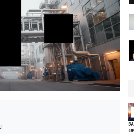
BA
el
an