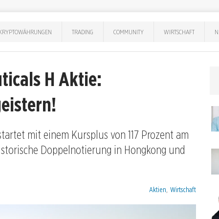
KRYPTOWÄHRUNGEN
TRADING
COMMUNITY
WIRTSCHAFT
N
icals H Aktie:
eistern!
artet mit einem Kursplus von 117 Prozent am
historische Doppelnotierung in Hongkong und
Kategorien:
Aktien
,
Wirtschaft