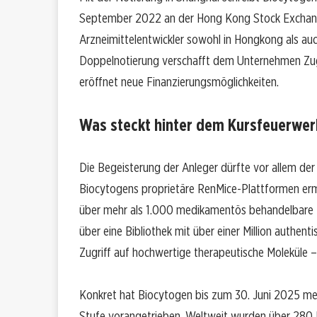
September 2022 an der Hong Kong Stock Exchange 
Arzneimittelentwickler sowohl in Hongkong als au
Doppelnotierung verschafft dem Unternehmen Zuga
eröffnet neue Finanzierungsmöglichkeiten.
Was steckt hinter dem Kursfeuerwer
Die Begeisterung der Anleger dürfte vor allem de
Biocytogens proprietäre RenMice-Plattformen erm
über mehr als 1.000 medikamentös behandelbare Z
über eine Bibliothek mit über einer Million authen
Zugriff auf hochwertige therapeutische Moleküle –
Konkret hat Biocytogen bis zum 30. Juni 2025 meh
Stufe vorangetrieben. Weltweit wurden über 280 