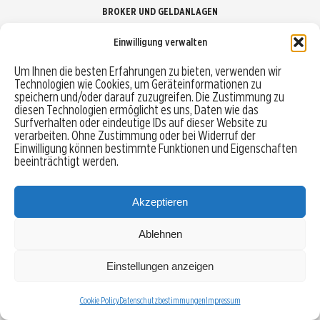
BROKER UND GELDANLAGEN
Einwilligung verwalten
Brokervergleich
Um Ihnen die besten Erfahrungen zu bieten, verwenden wir
Technologien wie Cookies, um Geräteinformationen zu
Robo-Advisor vergleichen
speichern und/oder darauf zuzugreifen. Die Zustimmung zu
diesen Technologien ermöglicht es uns, Daten wie das
Depotvergleich
Surfverhalten oder eindeutige IDs auf dieser Website zu
verarbeiten. Ohne Zustimmung oder bei Widerruf der
Einwilligung können bestimmte Funktionen und Eigenschaften
Festgeld vergleichen
beeinträchtigt werden.
Tagesgeld vergleichen
Akzeptieren
Ablehnen
MENU
Einstellungen anzeigen
Copyright © 2026 Trading-Treff.de und die gleichnamigen Social Media Kanäle sind eine
Eigenmarke der boerse-global.de GmbH
Cookie Policy
Datenschutzbestimmungen
Impressum