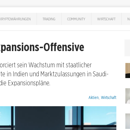
KRYPTOWÄHRUNGEN
TRADING
COMMUNITY
WIRTSCHAFT
N
xpansions-Offensive
orciert sein Wachstum mit staatlicher
te in Indien und Marktzulassungen in Saudi-
 die Expansionspläne.
Kategorien:
Aktien
,
Wirtschaft