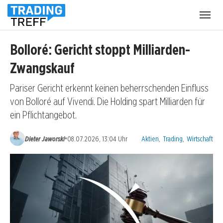
Menü
öffnen
Bolloré: Gericht stoppt Milliarden-
Zwangskauf
Pariser Gericht erkennt keinen beherrschenden Einfluss
von Bolloré auf Vivendi. Die Holding spart Milliarden für
ein Pflichtangebot.
Kategorien:
•
Dieter Jaworski
08.07.2026, 13:04 Uhr
Aktien
,
Trading
,
Wirtschaft