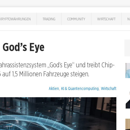
KRYPTOWÄHRUNGEN
TRADING
COMMUNITY
WIRTSCHAFT
N
r God’s Eye
hrassistenzsystem „God’s Eye“ und treibt Chip-
 auf 1,5 Millionen Fahrzeuge steigen.
Kategorien:
Aktien
,
KI & Quantencomputing
,
Wirtschaft