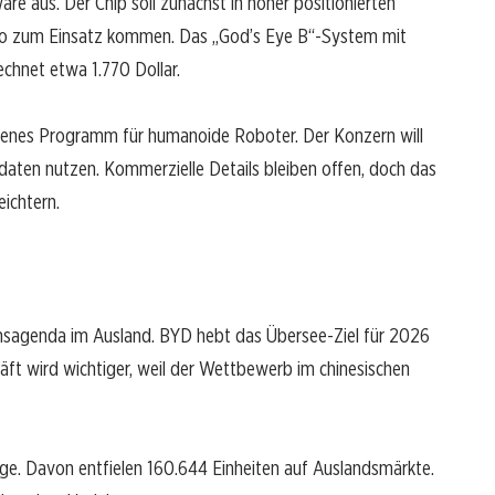
re aus. Der Chip soll zunächst in höher positionierten
o zum Einsatz kommen. Das „God’s Eye B“-System mit
chnet etwa 1.770 Dollar.
genes Programm für humanoide Roboter. Der Konzern will
daten nutzen. Kommerzielle Details bleiben offen, doch das
eichtern.
tumsagenda im Ausland. BYD hebt das Übersee-Ziel für 2026
äft wird wichtiger, weil der Wettbewerb im chinesischen
e. Davon entfielen 160.644 Einheiten auf Auslandsmärkte.