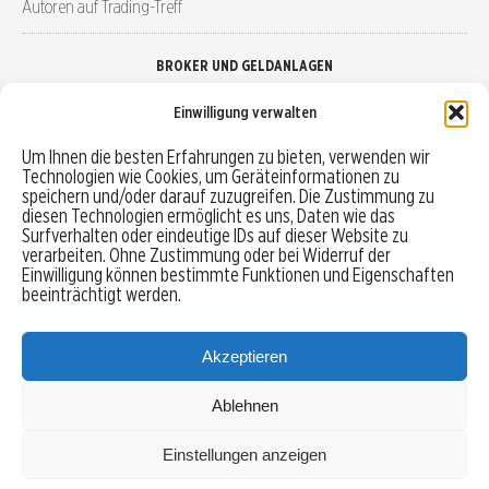
Autoren auf Trading-Treff
BROKER UND GELDANLAGEN
Einwilligung verwalten
Brokervergleich
Um Ihnen die besten Erfahrungen zu bieten, verwenden wir
Technologien wie Cookies, um Geräteinformationen zu
Robo-Advisor vergleichen
speichern und/oder darauf zuzugreifen. Die Zustimmung zu
diesen Technologien ermöglicht es uns, Daten wie das
Depotvergleich
Surfverhalten oder eindeutige IDs auf dieser Website zu
verarbeiten. Ohne Zustimmung oder bei Widerruf der
Einwilligung können bestimmte Funktionen und Eigenschaften
Festgeld vergleichen
beeinträchtigt werden.
Tagesgeld vergleichen
Akzeptieren
Ablehnen
MENU
Einstellungen anzeigen
Copyright © 2026 Trading-Treff.de und die gleichnamigen Social Media Kanäle sind eine