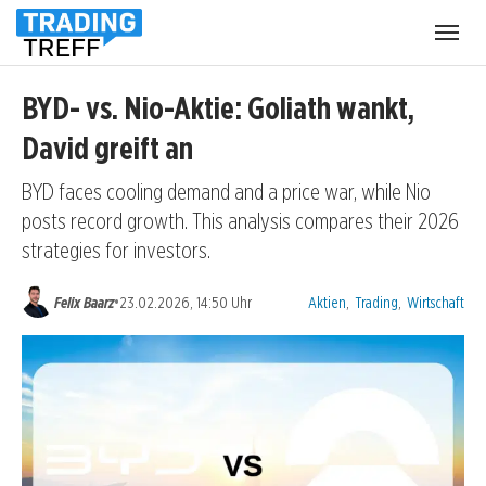
Menü
öffnen
BYD- vs. Nio-Aktie: Goliath wankt,
David greift an
BYD faces cooling demand and a price war, while Nio
posts record growth. This analysis compares their 2026
strategies for investors.
Kategorien:
•
Felix Baarz
23.02.2026, 14:50 Uhr
Aktien
,
Trading
,
Wirtschaft