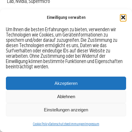
Lab, Nvidia, Supermicro
Dieter Jaworski
Einwilligung verwalten
iShares Global Semiconductors ETF: TSMC-Sony-
Um Ihnen die besten Erfahrungen zu bieten, verwenden wir
Fabrik ab 2029 geplant
Technologien wie Cookies, um Geräteinformationen zu
speichern und/oder darauf zuzugreifen. Die Zustimmung zu
diesen Technologien ermöglicht es uns, Daten wie das
Surfverhalten oder eindeutige IDs auf dieser Website zu
WEITERE NEWS ZU BYD
verarbeiten. Ohne Zustimmung oder bei Widerruf der
Einwilligung können bestimmte Funktionen und Eigenschaften
beeinträchtigt werden.
Akzeptieren
BYD-Aktie: Sie will nun alles!
10.08.2026, 06:25 • Mirko Hennecke
Ablehnen
Einstellungen anzeigen
BYD Aktie: Festkörperbatterie mit 1.200 Kilometer Reichweite
Cookie Policy
Datenschutzbestimmungen
Impressum
09.08.2026, 17:53 • Andreas Sommer