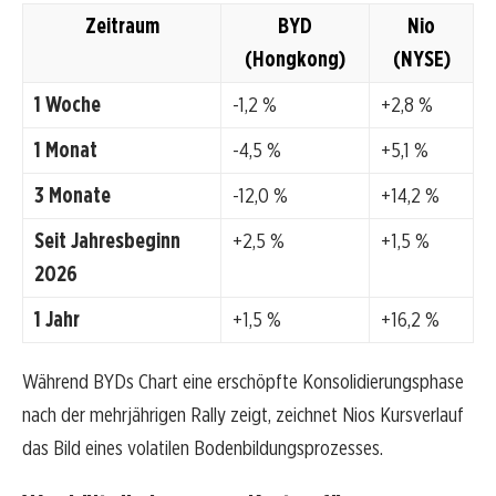
Zeitraum
BYD
Nio
(Hongkong)
(NYSE)
1 Woche
-1,2 %
+2,8 %
1 Monat
-4,5 %
+5,1 %
3 Monate
-12,0 %
+14,2 %
Seit Jahresbeginn
+2,5 %
+1,5 %
2026
1 Jahr
+1,5 %
+16,2 %
Während BYDs Chart eine erschöpfte Konsolidierungsphase
nach der mehrjährigen Rally zeigt, zeichnet Nios Kursverlauf
das Bild eines volatilen Bodenbildungsprozesses.