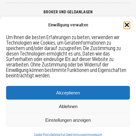
BROKER UND GELDANLAGEN
Einwilligung verwalten
Brokervergleich
Um Ihnen die besten Erfahrungen zu bieten, verwenden wir
Technologien wie Cookies, um Geräteinformationen zu
Robo-Advisor vergleichen
speichern und/oder darauf zuzugreifen. Die Zustimmung zu
diesen Technologien ermöglicht es uns, Daten wie das
Depotvergleich
Surfverhalten oder eindeutige IDs auf dieser Website zu
verarbeiten. Ohne Zustimmung oder bei Widerruf der
Einwilligung können bestimmte Funktionen und Eigenschaften
Festgeld vergleichen
beeinträchtigt werden.
Tagesgeld vergleichen
Akzeptieren
Ablehnen
MENU
Einstellungen anzeigen
Copyright © 2026 Trading-Treff.de und die gleichnamigen Social Media Kanäle sind eine
Eigenmarke der boerse-global.de GmbH
Cookie Policy
Datenschutzbestimmungen
Impressum