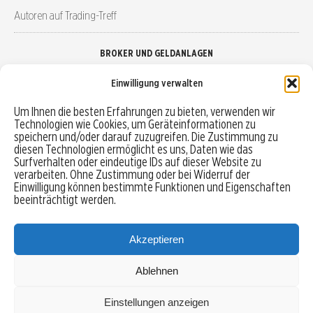
Autoren auf Trading-Treff
BROKER UND GELDANLAGEN
Einwilligung verwalten
Brokervergleich
Um Ihnen die besten Erfahrungen zu bieten, verwenden wir
Technologien wie Cookies, um Geräteinformationen zu
Robo-Advisor vergleichen
speichern und/oder darauf zuzugreifen. Die Zustimmung zu
diesen Technologien ermöglicht es uns, Daten wie das
Depotvergleich
Surfverhalten oder eindeutige IDs auf dieser Website zu
verarbeiten. Ohne Zustimmung oder bei Widerruf der
Einwilligung können bestimmte Funktionen und Eigenschaften
Festgeld vergleichen
beeinträchtigt werden.
Tagesgeld vergleichen
Akzeptieren
Ablehnen
MENU
Einstellungen anzeigen
Copyright © 2026 Trading-Treff.de und die gleichnamigen Social Media Kanäle sind eine