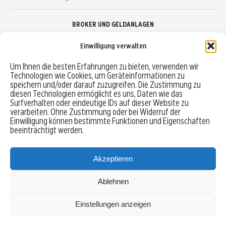
BROKER UND GELDANLAGEN
Einwilligung verwalten
Brokervergleich
Um Ihnen die besten Erfahrungen zu bieten, verwenden wir
Technologien wie Cookies, um Geräteinformationen zu
Robo-Advisor vergleichen
speichern und/oder darauf zuzugreifen. Die Zustimmung zu
diesen Technologien ermöglicht es uns, Daten wie das
Depotvergleich
Surfverhalten oder eindeutige IDs auf dieser Website zu
verarbeiten. Ohne Zustimmung oder bei Widerruf der
Einwilligung können bestimmte Funktionen und Eigenschaften
Festgeld vergleichen
beeinträchtigt werden.
Tagesgeld vergleichen
Akzeptieren
Ablehnen
MENU
Einstellungen anzeigen
Copyright © 2026 Trading-Treff.de und die gleichnamigen Social Media Kanäle sind eine
Eigenmarke der boerse-global.de GmbH