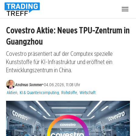
Menü
öffnen
Covestro Aktie: Neues TPU-Zentrum in
Guangzhou
Covestro präsentiert auf der Computex spezielle
Kunststoffe für KI-Infrastruktur und eröffnet ein
Entwicklungszentrum in China.
•
Andreas Sommer
04.06.2026, 11:08 Uhr
Kategorien:
Aktien
,
KI & Quantencomputing
,
Rohstoffe
,
Wirtschaft