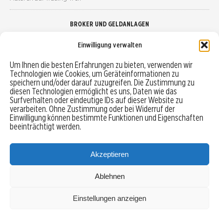
BROKER UND GELDANLAGEN
Einwilligung verwalten
Brokervergleich
Um Ihnen die besten Erfahrungen zu bieten, verwenden wir
Technologien wie Cookies, um Geräteinformationen zu
Robo-Advisor vergleichen
speichern und/oder darauf zuzugreifen. Die Zustimmung zu
diesen Technologien ermöglicht es uns, Daten wie das
Depotvergleich
Surfverhalten oder eindeutige IDs auf dieser Website zu
verarbeiten. Ohne Zustimmung oder bei Widerruf der
Einwilligung können bestimmte Funktionen und Eigenschaften
Festgeld vergleichen
beeinträchtigt werden.
Tagesgeld vergleichen
Akzeptieren
Ablehnen
MENU
Einstellungen anzeigen
Copyright © 2026 Trading-Treff.de und die gleichnamigen Social Media Kanäle sind eine
Eigenmarke der boerse-global.de GmbH