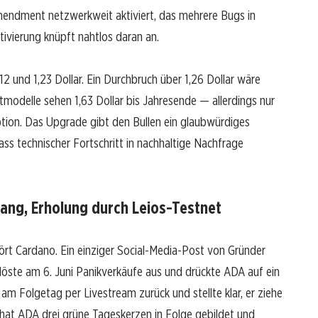
endment netzwerkweit aktiviert, das mehrere Bugs in
ivierung knüpft nahtlos daran an.
12 und 1,23 Dollar. Ein Durchbruch über 1,26 Dollar wäre
stmodelle sehen 1,63 Dollar bis Jahresende — allerdings nur
ion. Das Upgrade gibt den Bullen ein glaubwürdiges
ass technischer Fortschritt in nachhaltige Nachfrage
ang, Erholung durch Leios-Testnet
t Cardano. Ein einziger Social-Media-Post von Gründer
löste am 6. Juni Panikverkäufe aus und drückte ADA auf ein
 am Folgetag per Livestream zurück und stellte klar, er ziehe
m hat ADA drei grüne Tageskerzen in Folge gebildet und