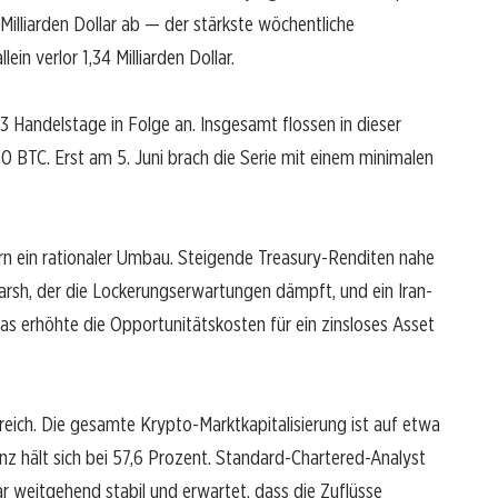
 Milliarden Dollar ab — der stärkste wöchentliche
in verlor 1,34 Milliarden Dollar.
13 Handelstage in Folge an. Insgesamt flossen in dieser
0 BTC. Erst am 5. Juni brach die Serie mit einem minimalen
rn ein rationaler Umbau. Steigende Treasury-Renditen nahe
arsh, der die Lockerungserwartungen dämpft, und ein Iran-
das erhöhte die Opportunitätskosten für ein zinsloses Asset
reich. Die gesamte Krypto-Marktkapitalisierung ist auf etwa
nz hält sich bei 57,6 Prozent. Standard-Chartered-Analyst
r weitgehend stabil und erwartet, dass die Zuflüsse