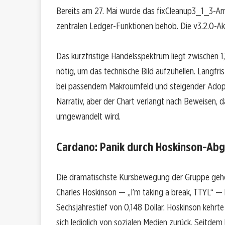
Bereits am 27. Mai wurde das fixCleanup3_1_3-Am
zentralen Ledger-Funktionen behob. Die v3.2.0-Akt
Das kurzfristige Handelsspektrum liegt zwischen 1,
nötig, um das technische Bild aufzuhellen. Langfri
bei passendem Makroumfeld und steigender Adopt
Narrativ, aber der Chart verlangt nach Beweisen, d
umgewandelt wird.
Cardano: Panik durch Hoskinson-Abg
Die dramatischste Kursbewegung der Gruppe gehör
Charles Hoskinson — „I’m taking a break, TTYL“ — 
Sechsjahrestief von 0,148 Dollar. Hoskinson kehrte
sich lediglich von sozialen Medien zurück. Seitde