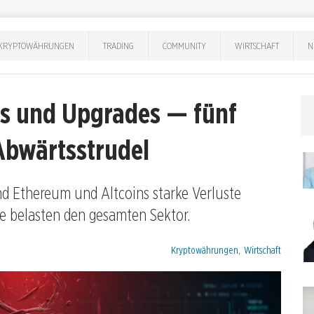
KRYPTOWÄHRUNGEN
TRADING
COMMUNITY
WIRTSCHAFT
N
ks und Upgrades — fünf
bwärtsstrudel
end Ethereum und Altcoins starke Verluste
se belasten den gesamten Sektor.
Kategorien:
Kryptowährungen
,
Wirtschaft