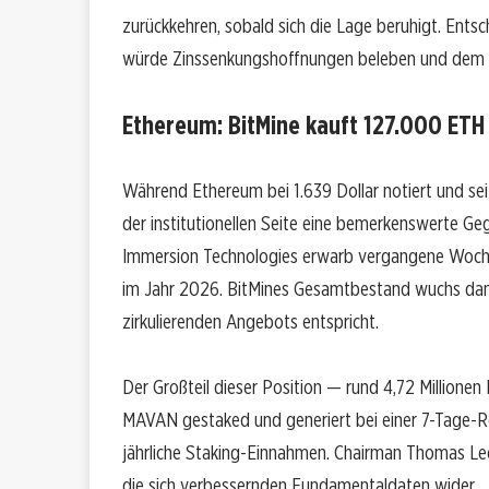
zurückkehren, sobald sich die Lage beruhigt. Entsch
würde Zinssenkungshoffnungen beleben und dem üb
Ethereum: BitMine kauft 127.000 ETH
Während Ethereum bei 1.639 Dollar notiert und seit
der institutionellen Seite eine bemerkenswerte 
Immersion Technologies erwarb vergangene Woch
im Jahr 2026. BitMines Gesamtbestand wuchs dami
zirkulierenden Angebots entspricht.
Der Großteil dieser Position — rund 4,72 Millionen
MAVAN gestaked und generiert bei einer 7-Tage-Re
jährliche Staking-Einnahmen. Chairman Thomas Le
die sich verbessernden Fundamentaldaten wider.