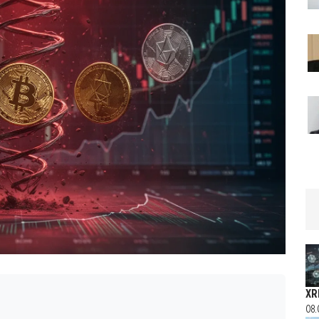
XR
08.