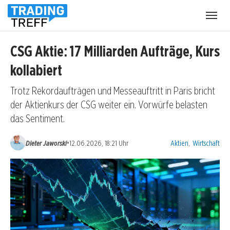
Menü
öffnen
CSG Aktie: 17 Milliarden Aufträge, Kurs
kollabiert
Trotz Rekordaufträgen und Messeauftritt in Paris bricht
der Aktienkurs der CSG weiter ein. Vorwürfe belasten
das Sentiment.
Kategorien:
•
Dieter Jaworski
12.06.2026, 18:21 Uhr
Aktien
,
Wirtschaft