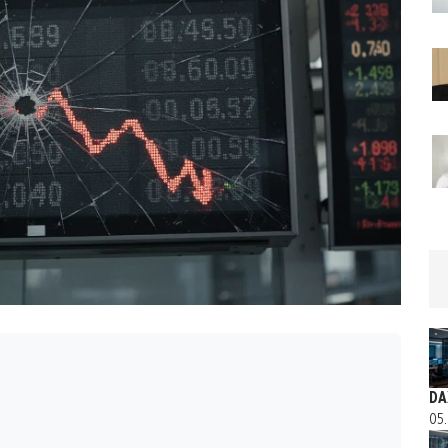
DA
05.