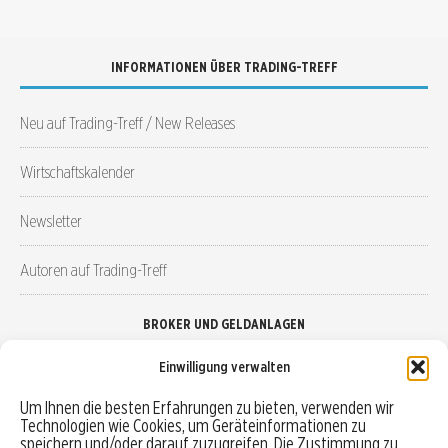
INFORMATIONEN ÜBER TRADING-TREFF
Neu auf Trading-Treff / New Releases
Wirtschaftskalender
Newsletter
Autoren auf Trading-Treff
BROKER UND GELDANLAGEN
Einwilligung verwalten
Brokervergleich
Um Ihnen die besten Erfahrungen zu bieten, verwenden wir
Technologien wie Cookies, um Geräteinformationen zu
Robo-Advisor vergleichen
speichern und/oder darauf zuzugreifen. Die Zustimmung zu