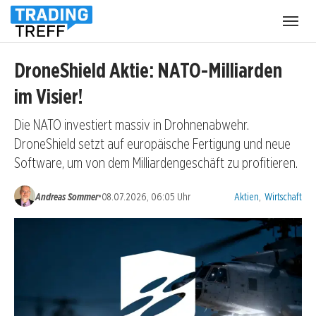
Menü
öffnen
DroneShield Aktie: NATO-Milliarden
im Visier!
Die NATO investiert massiv in Drohnenabwehr.
DroneShield setzt auf europäische Fertigung und neue
Software, um von dem Milliardengeschäft zu profitieren.
Kategorien:
•
Andreas Sommer
08.07.2026, 06:05 Uhr
Aktien
,
Wirtschaft