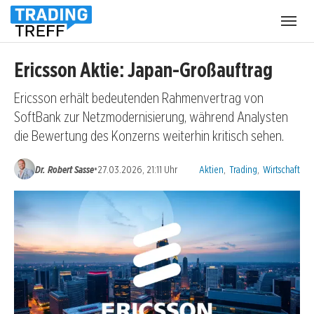
Menü
öffnen
Ericsson Aktie: Japan-Großauftrag
Ericsson erhält bedeutenden Rahmenvertrag von
SoftBank zur Netzmodernisierung, während Analysten
die Bewertung des Konzerns weiterhin kritisch sehen.
Kategorien:
•
Dr. Robert Sasse
27.03.2026, 21:11 Uhr
Aktien
,
Trading
,
Wirtschaft