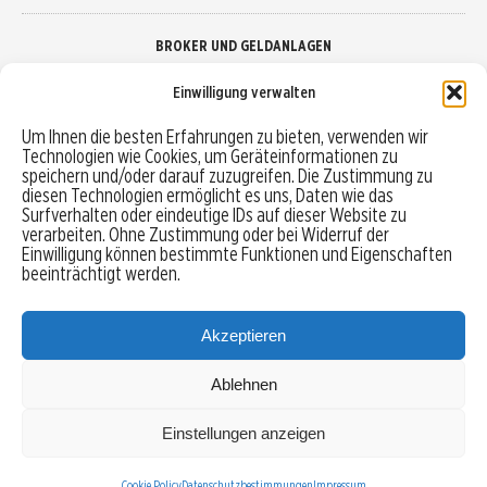
BROKER UND GELDANLAGEN
Einwilligung verwalten
Brokervergleich
Um Ihnen die besten Erfahrungen zu bieten, verwenden wir
Technologien wie Cookies, um Geräteinformationen zu
Robo-Advisor vergleichen
speichern und/oder darauf zuzugreifen. Die Zustimmung zu
diesen Technologien ermöglicht es uns, Daten wie das
Depotvergleich
Surfverhalten oder eindeutige IDs auf dieser Website zu
verarbeiten. Ohne Zustimmung oder bei Widerruf der
Einwilligung können bestimmte Funktionen und Eigenschaften
Festgeld vergleichen
beeinträchtigt werden.
Tagesgeld vergleichen
Akzeptieren
Ablehnen
MENU
Einstellungen anzeigen
Copyright © 2026 Trading-Treff.de und die gleichnamigen Social Media Kanäle sind eine
Eigenmarke der boerse-global.de GmbH
Cookie Policy
Datenschutzbestimmungen
Impressum