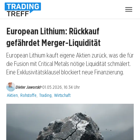
Menü
öffnen
European Lithium: Rückkauf
gefährdet Merger-Liquidität
European Lithium kauft eigene Aktien zurück, was die für
die Fusion mit Critical Metals nötige Liquidität schmälert.
Eine Exklusivitätsklausel blockiert neue Finanzierung.
•
Dieter Jaworski
01.05.2026, 16:34 Uhr
Kategorien:
Aktien
,
Rohstoffe
,
Trading
,
Wirtschaft