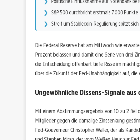
Politische Einflussnahme auf Notenbank bef
S&P 500 durchbricht erstmals 7.000 Punkte
Streit um Stablecoin-Regulierung spitzt sich
Die Federal Reserve hat am Mittwoch wie erwartet
Prozent belassen und damit eine Serie von drei 
die Entscheidung offenbart tiefe Risse im mächti
über die Zukunft der Fed-Unabhängigkeit auf, die 
Ungewöhnliche Dissens-Signale aus
Mit einem Abstimmungsergebnis von 10 zu 2 fiel di
Mitglieder gegen die damalige Zinssenkung gestim
Fed-Gouverneur Christopher Waller, der als Kandi
und Stephen Miran, der vom Weißen Haus zur Fed 