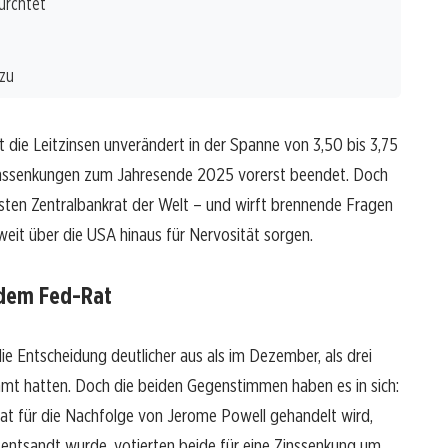
ürchtet
 zu
 die Leitzinsen unverändert in der Spanne von 3,50 bis 3,75
Zinssenkungen zum Jahresende 2025 vorerst beendet. Doch
gsten Zentralbankrat der Welt – und wirft brennende Fragen
weit über die USA hinaus für Nervosität sorgen.
 dem Fed-Rat
e Entscheidung deutlicher aus als im Dezember, als drei
mt hatten. Doch die beiden Gegenstimmen haben es in sich:
dat für die Nachfolge von Jerome Powell gehandelt wird,
entsandt wurde, votierten beide für eine Zinssenkung um