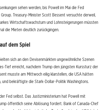
inssenkungen sehen werden, bis Powell im Mai die Fed
n Group. Treasury-Minister Scott Bessent versuchte derweil,
Starkes Wirtschaftswachstum und Lohnsteigerungen müssten
mal die Mieten deutlich zurückgingen.
 auf dem Spiel
pielten sich an den Devisenmärkten ungewöhnliche Szenen
res-Tief erreicht, nachdem Trump den jüngsten Kurssturz der
ent musste am Mittwoch eilig klarstellen, die USA hätten
, und bekräftigte die Stark-Dollar-Politik Washingtons.
der Fed selbst. Das Justizministerium hat Powell mit
rump öffentlich seine Ablösung fordert. Bank of Canada-Chef