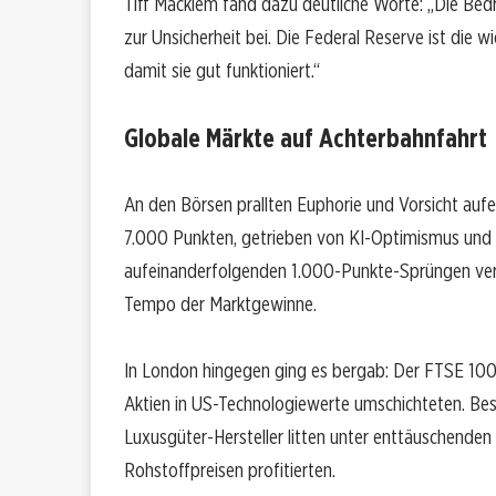
Tiff Macklem fand dazu deutliche Worte: „Die Bed
zur Unsicherheit bei. Die Federal Reserve ist die wi
damit sie gut funktioniert.“
Globale Märkte auf Achterbahnfahrt
An den Börsen prallten Euphorie und Vorsicht auf
7.000 Punkten, getrieben von KI-Optimismus und
aufeinanderfolgenden 1.000-Punkte-Sprüngen verg
Tempo der Marktgewinne.
In London hingegen ging es bergab: Der FTSE 100
Aktien in US-Technologiewerte umschichteten. Bes
Luxusgüter-Hersteller litten unter enttäuschende
Rohstoffpreisen profitierten.