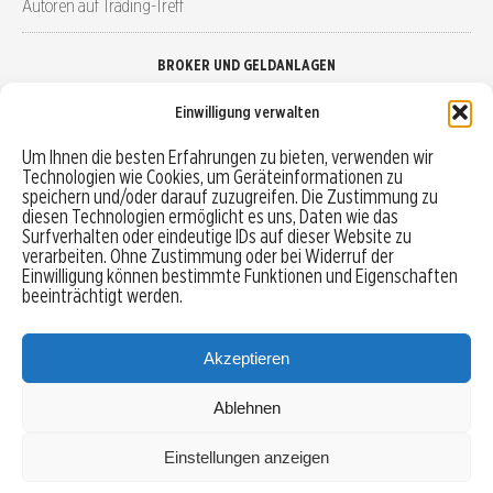
Autoren auf Trading-Treff
BROKER UND GELDANLAGEN
Einwilligung verwalten
Brokervergleich
Um Ihnen die besten Erfahrungen zu bieten, verwenden wir
Technologien wie Cookies, um Geräteinformationen zu
Robo-Advisor vergleichen
speichern und/oder darauf zuzugreifen. Die Zustimmung zu
diesen Technologien ermöglicht es uns, Daten wie das
Depotvergleich
Surfverhalten oder eindeutige IDs auf dieser Website zu
verarbeiten. Ohne Zustimmung oder bei Widerruf der
Einwilligung können bestimmte Funktionen und Eigenschaften
Festgeld vergleichen
beeinträchtigt werden.
Tagesgeld vergleichen
Akzeptieren
Ablehnen
MENU
Einstellungen anzeigen
Copyright © 2026 Trading-Treff.de und die gleichnamigen Social Media Kanäle sind eine