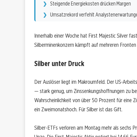
Steigende Energiekosten drücken Margen
Umsatzrekord verfehlt Analystenerwartung
Innerhalb einer Woche hat First Majestic Silver fas
Silberminenkonzern kämpft auf mehreren Fronten g
Silber unter Druck
Der Auslöser liegt im Makroumfeld. Der US-Arbeit
— stark genug, um Zinssenkungshoffnungen zu be
Wahrscheinlichkeit von über 50 Prozent für eine 
ein Zweimonatshoch. Für Silber ist das Gift.
Silber-ETFs verloren am Montag mehr als sechs Pro
Unze. Die First-Majestic-Aktie notiert bei 14,66 