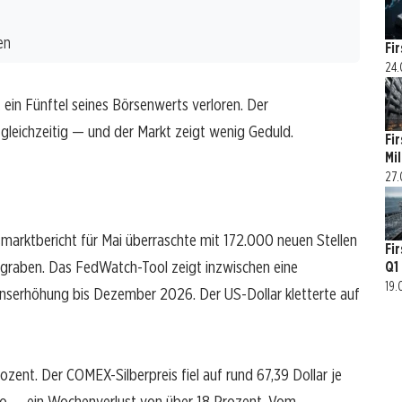
en
Fi
24.
t ein Fünftel seines Börsenwerts verloren. Der
leichzeitig — und der Markt zeigt wenig Geduld.
Fir
Mi
27.
smarktbericht für Mai überraschte mit 172.000 neuen Stellen
Fi
graben. Das FedWatch-Tool zeigt inzwischen eine
Q1
19.
Zinserhöhung bis Dezember 2026. Der US-Dollar kletterte auf
zent. Der COMEX-Silberpreis fiel auf rund 67,39 Dollar je
Euro — ein Wochenverlust von über 18 Prozent. Vom