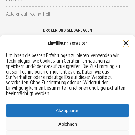
Autoren auf Trading-Treff
BROKER UND GELDANLAGEN
Einwilligung verwalten
Brokervergleich
Um Ihnen die besten Erfahrungen zu bieten, verwenden wir
Technologien wie Cookies, um Geräteinformationen zu
Robo-Advisor vergleichen
speichern und/oder darauf zuzugreifen. Die Zustimmung zu
diesen Technologien ermöglicht es uns, Daten wie das
Depotvergleich
Surfverhalten oder eindeutige IDs auf dieser Website zu
verarbeiten. Ohne Zustimmung oder bei Widerruf der
Einwilligung können bestimmte Funktionen und Eigenschaften
Festgeld vergleichen
beeinträchtigt werden.
Tagesgeld vergleichen
Akzeptieren
Ablehnen
MENU