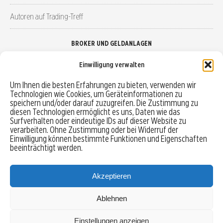
Autoren auf Trading-Treff
BROKER UND GELDANLAGEN
Einwilligung verwalten
Brokervergleich
Um Ihnen die besten Erfahrungen zu bieten, verwenden wir
Technologien wie Cookies, um Geräteinformationen zu
Robo-Advisor vergleichen
speichern und/oder darauf zuzugreifen. Die Zustimmung zu
diesen Technologien ermöglicht es uns, Daten wie das
Depotvergleich
Surfverhalten oder eindeutige IDs auf dieser Website zu
verarbeiten. Ohne Zustimmung oder bei Widerruf der
Einwilligung können bestimmte Funktionen und Eigenschaften
Festgeld vergleichen
beeinträchtigt werden.
Tagesgeld vergleichen
Akzeptieren
Ablehnen
MENU
Einstellungen anzeigen