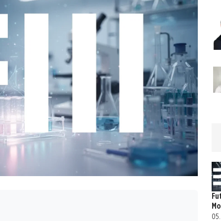
Fu
Mo
05.