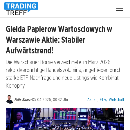
Menü
öffnen
Gielda Papierow Wartosciowych w
Warszawie Aktie: Stabiler
Aufwärtstrend!
Die Warschauer Börse verzeichnete im März 2026
rekordverdächtige Handelsvolumina, angetrieben durch
starke ETF-Nachfrage und neue Listings wie Kombinat
Konopny.
Kategorien:
•
Felix Baarz
05.04.2026, 08:32 Uhr
Aktien
,
ETFs
,
Wirtschaft