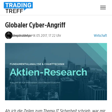
Menü
öffnen
Globaler Cyber-Angriff
Kategorien:
•
deepinsidehps
14.05.2017, 17:22 Uhr
Wirtschaft
Als ich die Zeilen zum Thema IT Sicherheit schrieb, war mir