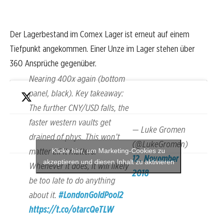
Der Lagerbestand im Comex Lager ist erneut auf einem
Tiefpunkt angekommen. Einer Unze im Lager stehen über
360 Ansprüche gegenüber.
Nearing 400x again (bottom
panel, black). Key takeaway:
The further CNY/USD falls, the
faster western vaults get
— Luke Gromen
drained of phys. This won’t
(@LukeGromen)
matter till it matters.
Klicke hier, um Marketing-Cookies zu
12. November
akzeptieren und diesen Inhalt zu aktivieren
Whenever it does, it will likely
2018
be too late to do anything
about it.
#LondonGoldPool2
https://t.co/otarcQeTLW