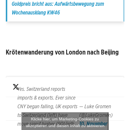
Goldpreis bricht aus: Aufwärtsbewegung zum
Wochenausklang KW46
Krötenwanderung von London nach Beijing
Yes. Switzerland reports
imports & exports. Ever since
CNY began falling, UK exports
— Luke Gromen
to Switzerland (left) have
(@LukeGromen)
Klicke hier, um Marketing-Cookies zu
move signif higher (90t/mth
10. November
akzeptieren und diesen Inhalt zu aktivieren