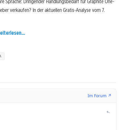
are Sprache: Dringender Handlungsbedarf für Graphite One-
lieber verkaufen? In der aktuellen Gratis-Analyse vom 7.
eiterlesen...
A