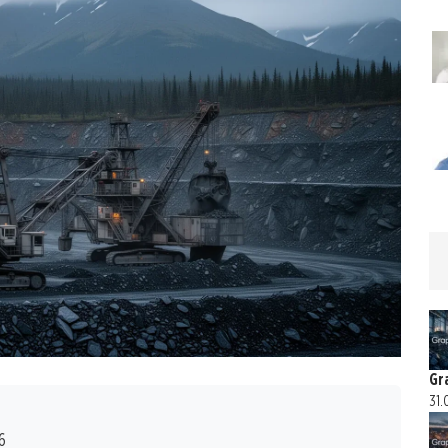
Gr
31.
6