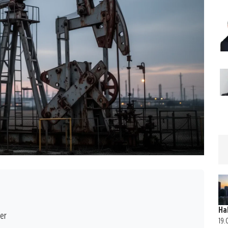
Ha
er
19.