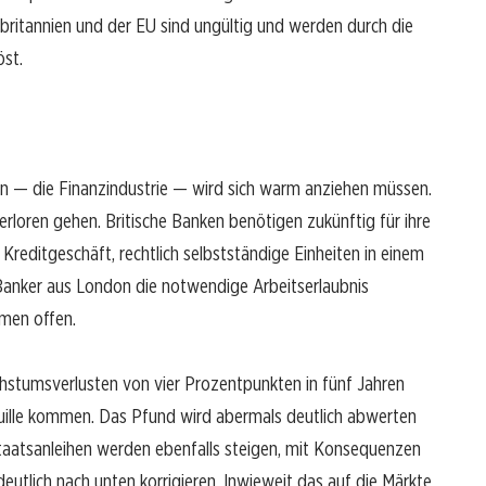
ritannien und der EU sind ungültig und werden durch die
st.
ien — die Finanzindustrie — wird sich warm anziehen müssen.
loren gehen. Britische Banken benötigen zukünftig für ihre
 Kreditgeschäft, rechtlich selbstständige Einheiten in einem
Banker aus London die notwendige Arbeitserlaubnis
mmen offen.
chstumsverlusten von vier Prozentpunkten in fünf Jahren
ouille kommen. Das Pfund wird abermals deutlich abwerten
 Staatsanleihen werden ebenfalls steigen, mit Konsequenzen
eutlich nach unten korrigieren. Inwieweit das auf die Märkte