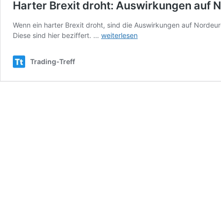
Harter Brexit droht: Auswirkungen auf 
Wenn ein harter Brexit droht, sind die Auswirkungen auf Nord
Harter
Diese sind hier beziffert. …
weiterlesen
Brexit
droht:
Trading-Treff
Auswirkungen
auf
Nordeuropa