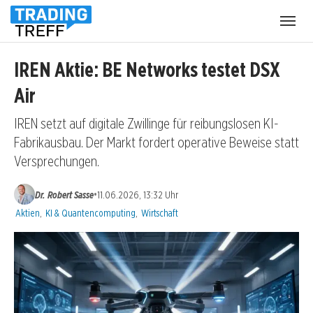
Menü
öffnen
IREN Aktie: BE Networks testet DSX
Air
IREN setzt auf digitale Zwillinge für reibungslosen KI-
Fabrikausbau. Der Markt fordert operative Beweise statt
Versprechungen.
•
Dr. Robert Sasse
11.06.2026, 13:32 Uhr
Kategorien:
Aktien
,
KI & Quantencomputing
,
Wirtschaft