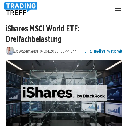
Menü
öffnen
iShares MSCI World ETF:
Dreifachbelastung
Kategorien:
•
Dr. Robert Sasse
04.04.2026, 05:44 Uhr
ETFs
,
Trading
,
Wirtschaft