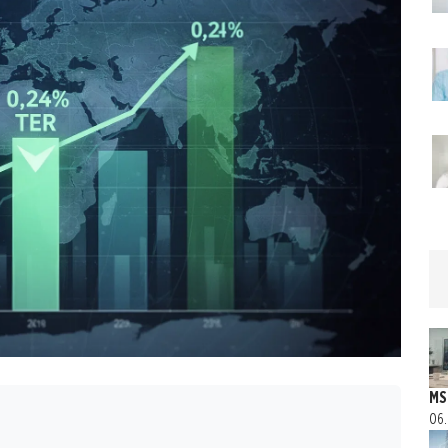
MS
06.