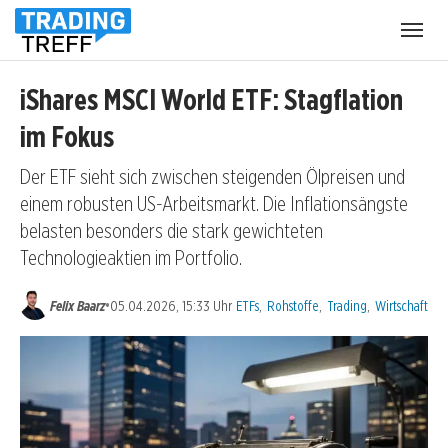
Menü
öffnen
iShares MSCI World ETF: Stagflation
im Fokus
Der ETF sieht sich zwischen steigenden Ölpreisen und
einem robusten US-Arbeitsmarkt. Die Inflationsängste
belasten besonders die stark gewichteten
Technologieaktien im Portfolio.
Kategorien:
•
Felix Baarz
05.04.2026, 15:33 Uhr
ETFs
,
Rohstoffe
,
Trading
,
Wirtschaft