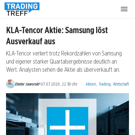
Menü
öffnen
KLA-Tencor Aktie: Samsung löst
Ausverkauf aus
KLA-Tencor verliert trotz Rekordzahlen von Samsung
und eigener starker Quartalsergebnisse deutlich an
Wert. Analysten sehen die Aktie als überverkauft an.
Kategorien:
•
Dieter Jaworski
07.07.2026, 22:38 Uhr
Aktien
,
Trading
,
Wirtschaft