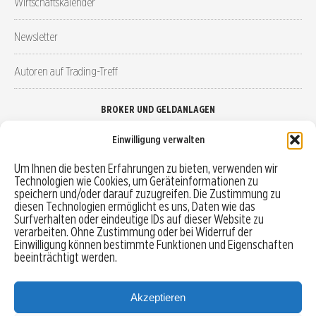
Wirtschaftskalender
Newsletter
Autoren auf Trading-Treff
BROKER UND GELDANLAGEN
Einwilligung verwalten
Brokervergleich
Um Ihnen die besten Erfahrungen zu bieten, verwenden wir
Technologien wie Cookies, um Geräteinformationen zu
Robo-Advisor vergleichen
speichern und/oder darauf zuzugreifen. Die Zustimmung zu
diesen Technologien ermöglicht es uns, Daten wie das
Depotvergleich
Surfverhalten oder eindeutige IDs auf dieser Website zu
verarbeiten. Ohne Zustimmung oder bei Widerruf der
Einwilligung können bestimmte Funktionen und Eigenschaften
Festgeld vergleichen
beeinträchtigt werden.
Tagesgeld vergleichen
Akzeptieren