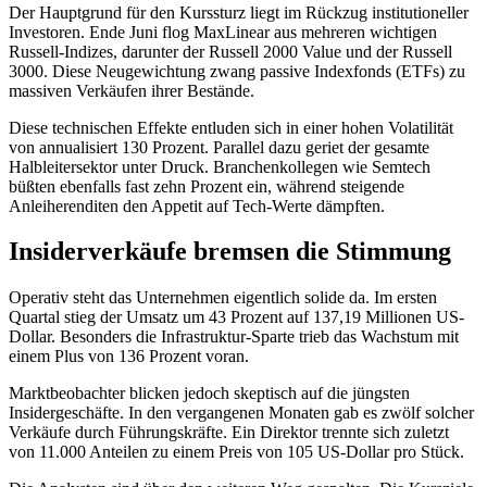
Der Hauptgrund für den Kurssturz liegt im Rückzug institutioneller
Investoren. Ende Juni flog MaxLinear aus mehreren wichtigen
Russell-Indizes, darunter der Russell 2000 Value und der Russell
3000. Diese Neugewichtung zwang passive Indexfonds (ETFs) zu
massiven Verkäufen ihrer Bestände.
Diese technischen Effekte entluden sich in einer hohen Volatilität
von annualisiert 130 Prozent. Parallel dazu geriet der gesamte
Halbleitersektor unter Druck. Branchenkollegen wie Semtech
büßten ebenfalls fast zehn Prozent ein, während steigende
Anleiherenditen den Appetit auf Tech-Werte dämpften.
Insiderverkäufe bremsen die Stimmung
Operativ steht das Unternehmen eigentlich solide da. Im ersten
Quartal stieg der Umsatz um 43 Prozent auf 137,19 Millionen US-
Dollar. Besonders die Infrastruktur-Sparte trieb das Wachstum mit
einem Plus von 136 Prozent voran.
Marktbeobachter blicken jedoch skeptisch auf die jüngsten
Insidergeschäfte. In den vergangenen Monaten gab es zwölf solcher
Verkäufe durch Führungskräfte. Ein Direktor trennte sich zuletzt
von 11.000 Anteilen zu einem Preis von 105 US-Dollar pro Stück.